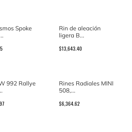
osmos Spoke
Rin de aleación
..
ligera B...
05
$
13,643.40
W 992 Rallye
Rines Radiales MINI
..
508,...
.97
$
6,364.62