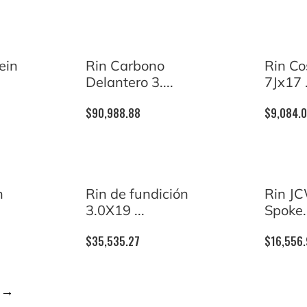
ein
Rin Carbono
Rin C
Delantero 3....
7Jx17 .
$
90,988.88
$
9,084.
n
Rin de fundición
Rin JC
3.0X19 ...
Spoke.
$
35,535.27
$
16,556
→