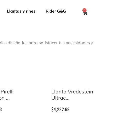
Llantas y rines
Rider G&G
0
rios diseñados para satisfacer tus necesidades y
Pirelli
Llanta Vredestein
n ...
Ultrac...
3
$
4,232.68