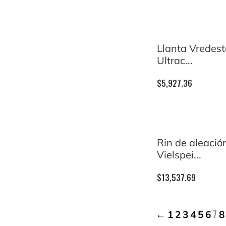
Llanta Vredest
Ultrac...
$
5,927.36
Rin de aleació
Vielspei...
$
13,537.69
7
←
1
2
3
4
5
6
8