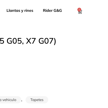
Llantas y rines
Rider G&G
0
X5 G05, X7 G07)
,
a vehiculo
Tapetes