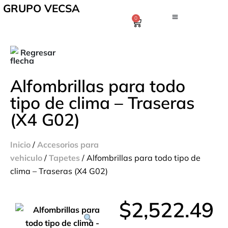
GRUPO VECSA
0
Regresar
Alfombrillas para todo
tipo de clima – Traseras
(X4 G02)
Inicio
/
Accesorios para
vehiculo
/
Tapetes
/ Alfombrillas para todo tipo de
clima – Traseras (X4 G02)
$
2,522.49