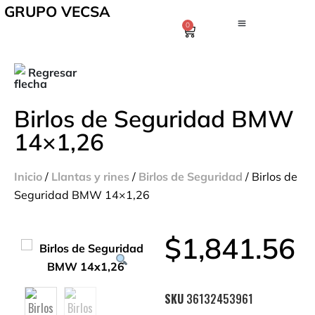
GRUPO VECSA
0
Regresar
Birlos de Seguridad BMW
14×1,26
Inicio
/
Llantas y rines
/
Birlos de Seguridad
/ Birlos de
Seguridad BMW 14×1,26
$
1,841.56
SKU
36132453961