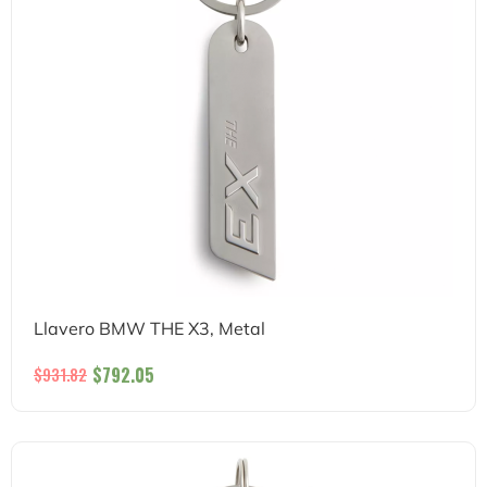
Llavero BMW THE X3, Metal
$
792.05
$
931.82