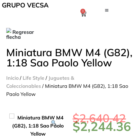
GRUPO VECSA
0
Regresar
Miniatura BMW M4 (G82),
1:18 Sao Paolo Yellow
Inicio
/
Life Style
/
Juguetes &
Coleccionables
/ Miniatura BMW M4 (G82), 1:18 Sao
Paolo Yellow
$
2,640.42
$
2,244.36