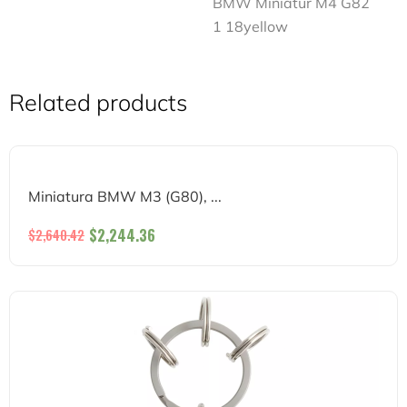
BMW Miniatur M4 G82
1 18yellow
Related products
Miniatura BMW M3 (G80), ...
$
2,244.36
$
2,640.42