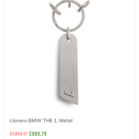
Llavero BMW THE 1, Metal
$
908.79
$
1,069.17