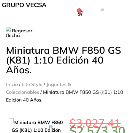
GRUPO VECSA
0
Regresar
Miniatura BMW F850 GS
(K81) 1:10 Edición 40
Años.
Inicio
/
Life Style
/
Juguetes &
Coleccionables
/ Miniatura BMW F850 GS (K81) 1:10
Edición 40 Años.
$
3,027.41
$
2,573.30