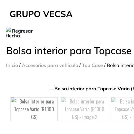
GRUPO VECSA
Regresar
Bolsa interior para Topcase
Inicio
/
Accesorios para vehiculo
/
Top Case
/ Bolsa inter