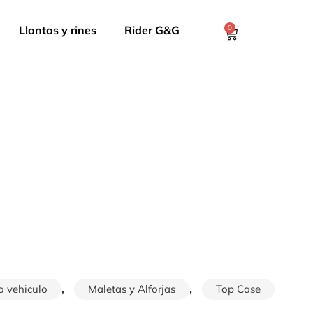
Llantas y rines
Rider G&G
0
,
,
a vehiculo
Maletas y Alforjas
Top Case