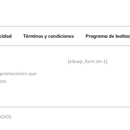
acidad
Términos y condiciones
Programa de lealta
[sibwp_form id=1]
 promociones que
tos.
VADOS