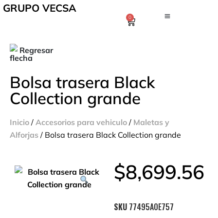
GRUPO VECSA
0
Regresar
Bolsa trasera Black
Collection grande
Inicio
/
Accesorios para vehiculo
/
Maletas y
Alforjas
/ Bolsa trasera Black Collection grande
$
8,699.56
SKU
77495A0E757