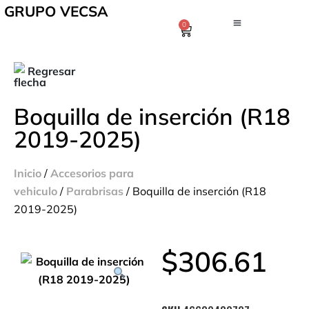
GRUPO VECSA
0
Regresar
Boquilla de inserción (R18
2019-2025)
Inicio
/
Accesorios para
vehiculo
/
Parabrisas
/ Boquilla de inserción (R18
2019-2025)
$
306.61