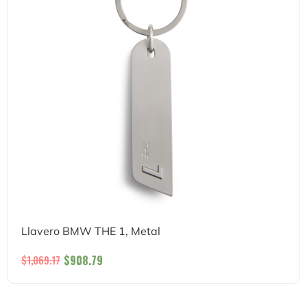
Llavero BMW THE 1, Metal
$
908.79
$
1,069.17