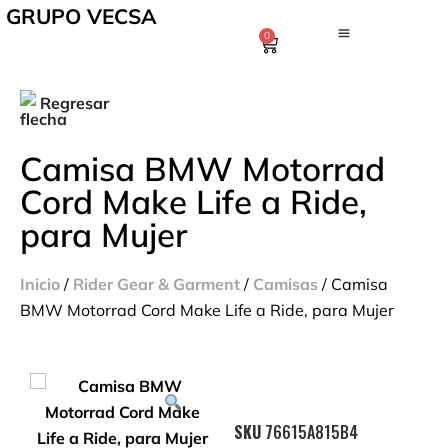
GRUPO VECSA
0
Regresar
Camisa BMW Motorrad
Cord Make Life a Ride,
para Mujer
Inicio
/
Rider Gear & Garment
/
Camisas
/ Camisa
BMW Motorrad Cord Make Life a Ride, para Mujer
SKU
76615A815B4