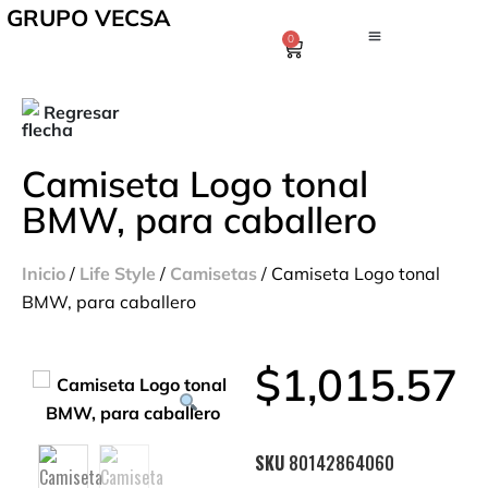
GRUPO VECSA
0
Regresar
Camiseta Logo tonal
BMW, para caballero
Inicio
/
Life Style
/
Camisetas
/ Camiseta Logo tonal
BMW, para caballero
$
1,015.57
SKU
80142864060