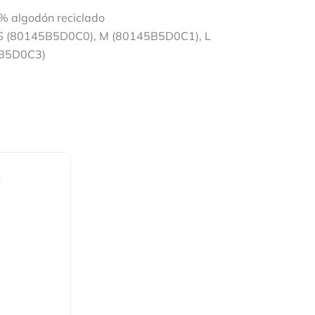
% algodón reciclado
 S (80145B5D0C0), M (80145B5D0C1), L
5B5D0C3)