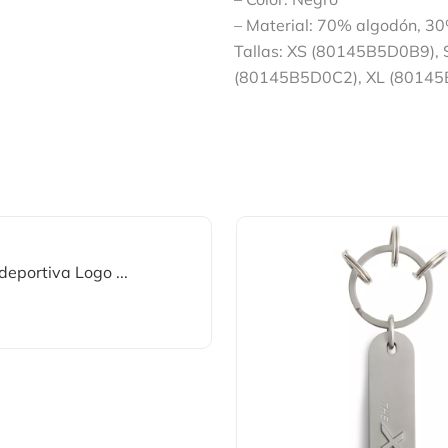
– Material: 70% algodón, 30
Tallas: XS (80145B5D0B9),
(80145B5D0C2), XL (8014
eportiva Logo ...