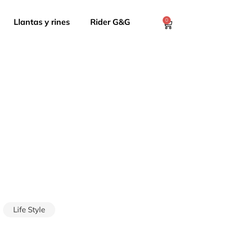
Llantas y rines
Rider G&G
0
Life Style