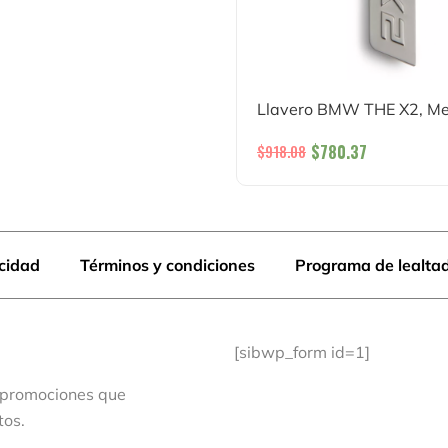
Llavero BMW THE X2, Me
$
780.37
$
918.08
acidad
Términos y condiciones
Programa de lealta
[sibwp_form id=1]
 promociones que
tos.