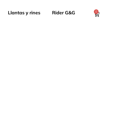
Llantas y rines
Rider G&G
0