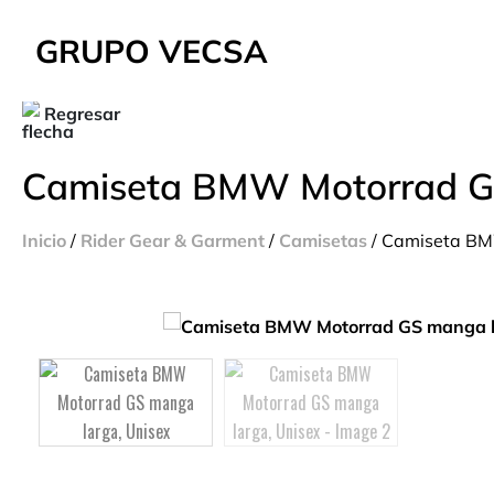
GRUPO VECSA
Regresar
Camiseta BMW Motorrad GS
Inicio
/
Rider Gear & Garment
/
Camisetas
/ Camiseta BM