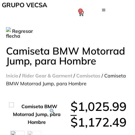
GRUPO VECSA
0
Regresar
Camiseta BMW Motorrad
Jump, para Hombre
Inicio
/
Rider Gear & Garment
/
Camisetas
/ Camiseta
BMW Motorrad Jump, para Hombre
$
1,025.99
–
$
1,172.49