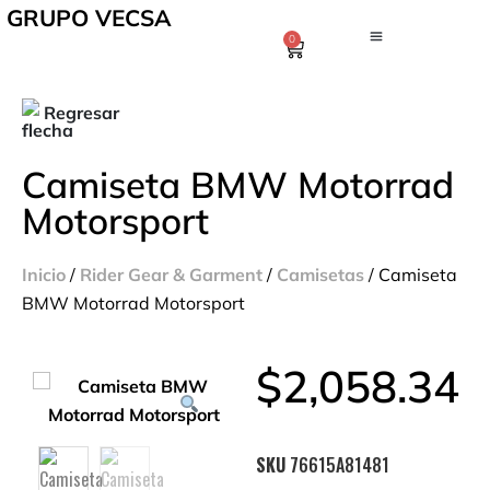
GRUPO VECSA
0
Regresar
Camiseta BMW Motorrad
Motorsport
Inicio
/
Rider Gear & Garment
/
Camisetas
/ Camiseta
BMW Motorrad Motorsport
$
2,058.34
SKU
76615A81481