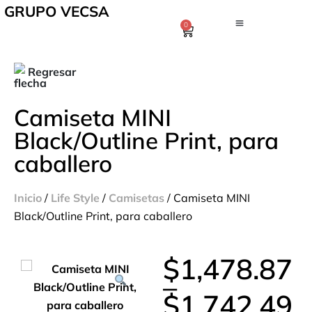
GRUPO VECSA
0
Regresar
Camiseta MINI
Black/Outline Print, para
caballero
Inicio
/
Life Style
/
Camisetas
/ Camiseta MINI
Black/Outline Print, para caballero
$
1,478.87
–
$
1,742.49