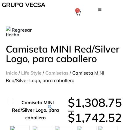
GRUPO VECSA
0
Regresar
Camiseta MINI Red/Silver
Logo, para caballero
Inicio
/
Life Style
/
Camisetas
/ Camiseta MINI
Red/Silver Logo, para caballero
$
1,308.75
–
$
1,742.52