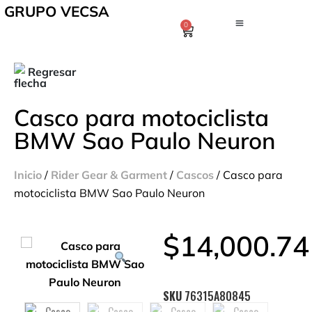
GRUPO VECSA
0
Regresar
Casco para motociclista
BMW Sao Paulo Neuron
Inicio
/
Rider Gear & Garment
/
Cascos
/ Casco para
motociclista BMW Sao Paulo Neuron
$
14,000.74
SKU
76315A80845