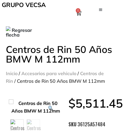
GRUPO VECSA
0
Regresar
Centros de Rin 50 Años
BMW M 112mm
Inicio
/
Accesorios para vehiculo
/
Centros de
Rin
/ Centros de Rin 50 Años BMW M 112mm
$
5,511.45
SKU
36125A57484