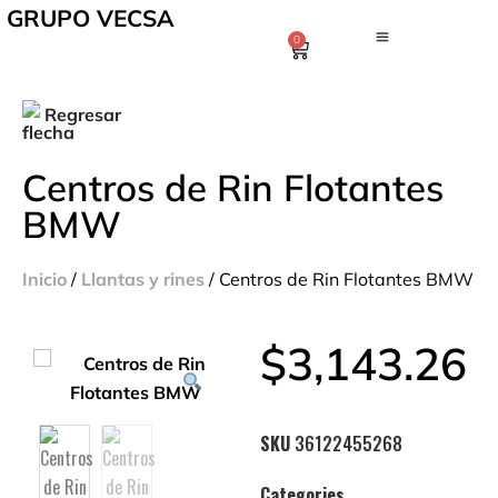
GRUPO VECSA
0
Regresar
Centros de Rin Flotantes
BMW
Inicio
/
Llantas y rines
/ Centros de Rin Flotantes BMW
$
3,143.26
SKU
36122455268
Categories