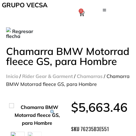
GRUPO VECSA
0
Regresar
Chamarra BMW Motorrad
fleece GS, para Hombre
Inicio
/
Rider Gear & Garment
/
Chamarras
/ Chamarra
BMW Motorrad fleece GS, para Hombre
$
5,663.46
SKU
76235B3E551