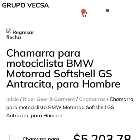
GRUPO VECSA
0
Regresar
Chamarra para
motociclista BMW
Motorrad Softshell GS
Antracita, para Hombre
Inicio
/
Rider Gear & Garment
/
Chamarras
/ Chamarra
para motociclista BMW Motorrad Softshell GS
Antracita, para Hombre
$
5,203.78