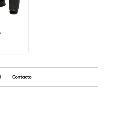
..
d
Contacto