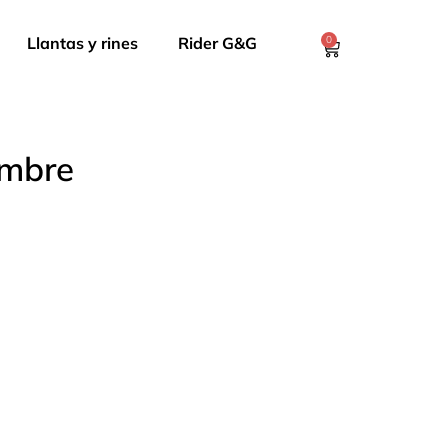
Llantas y rines
Rider G&G
0
ombre