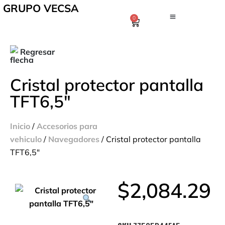
GRUPO VECSA
0
Regresar
Cristal protector pantalla
TFT6,5″
Inicio
/
Accesorios para
vehiculo
/
Navegadores
/ Cristal protector pantalla
TFT6,5″
$
2,084.29