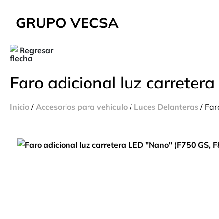
GRUPO VECSA
Regresar
Faro adicional luz carrete
Inicio
/
Accesorios para vehiculo
/
Luces Delanteras
/ Far