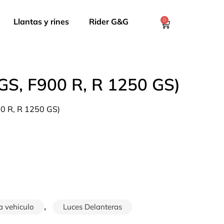
Llantas y rines
Rider G&G
0
 GS, F900 R, R 1250 GS)
00 R, R 1250 GS)
,
a vehiculo
Luces Delanteras