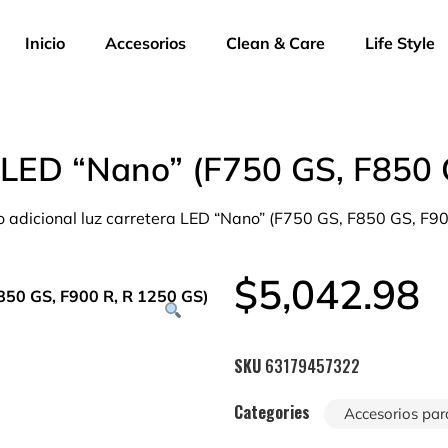
Inicio
Accesorios
Clean & Care
Life Style
ra LED “Nano” (F750 GS, F850
o adicional luz carretera LED “Nano” (F750 GS, F850 GS, F9
$
5,042.98
SKU
63179457322
Categories
Accesorios par