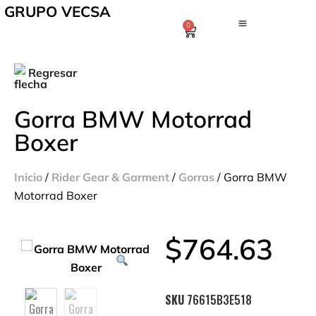
GRUPO VECSA
0
Regresar
Gorra BMW Motorrad
Boxer
Inicio
/
Rider Gear & Garment
/
Gorras
/ Gorra BMW
Motorrad Boxer
$
764.63
SKU
76615B3E518