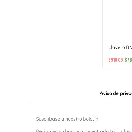
Llavero B
$
78
$
918.08
Aviso de priv
Suscríbase a nuestro boletín
Reciba en su bandeja de entrada todas las