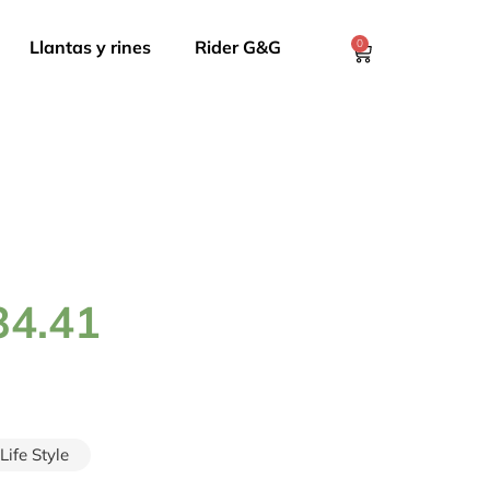
Llantas y rines
Rider G&G
0
34.41
Life Style