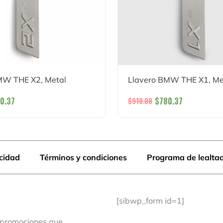
MW THE X2, Metal
Llavero BMW THE X1, Me
0.37
$
780.37
$
918.08
acidad
Términos y condiciones
Programa de lealta
[sibwp_form id=1]
 promociones que