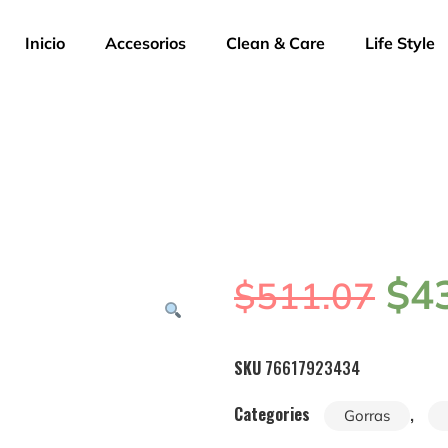
Inicio
Accesorios
Clean & Care
Life Style
$
4
$
511.07
SKU
76617923434
Categories
,
Gorras