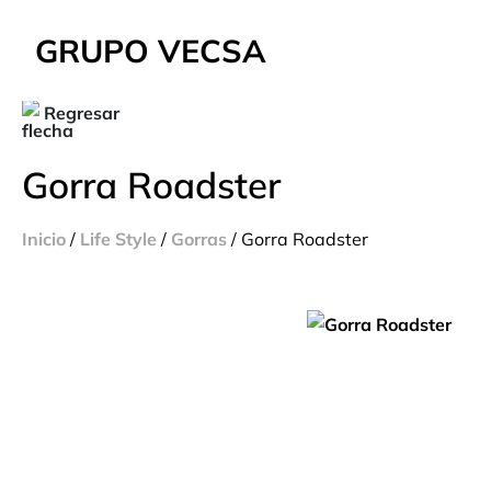
GRUPO VECSA
Regresar
Gorra Roadster
Inicio
/
Life Style
/
Gorras
/ Gorra Roadster