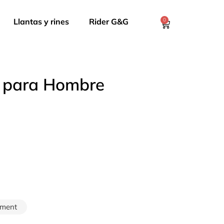
Llantas y rines
Rider G&G
0
, para Hombre
rment