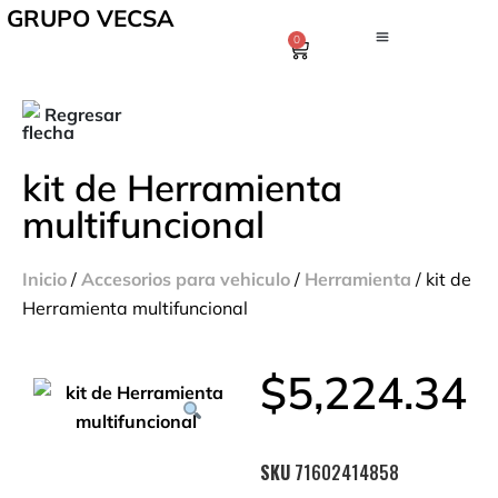
GRUPO VECSA
0
Regresar
kit de Herramienta
multifuncional
Inicio
/
Accesorios para vehiculo
/
Herramienta
/ kit de
Herramienta multifuncional
$
5,224.34
SKU
71602414858