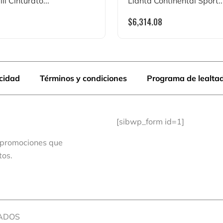
li Cinturato...
Llanta Continental Sport..
$
6,314.08
acidad
Términos y condiciones
Programa de lealta
[sibwp_form id=1]
 promociones que
tos.
VADOS