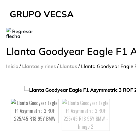
GRUPO VECSA
Regresar
Llanta Goodyear Eagle F1
Inicio
/
Llantas y rines
/
Llantas
/ Llanta Goodyear Eagl