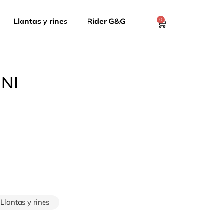
Llantas y rines
Rider G&G
0
INI
Llantas y rines