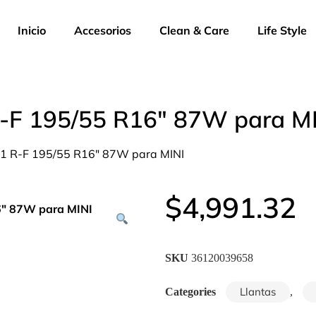
Inicio
Accesorios
Clean & Care
Life Style
1 R-F 195/55 R16″ 87W para M
o P1 R-F 195/55 R16″ 87W para MINI
$
4,991.32
SKU
36120039658
Llantas
Categories
,