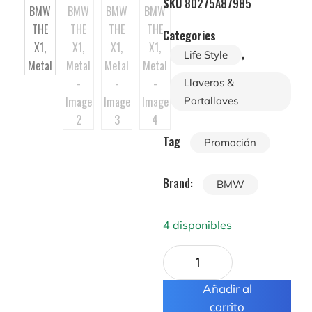
SKU
80275A87985
Categories
,
Life Style
Llaveros &
Portallaves
Tag
Promoción
Brand:
BMW
4 disponibles
Añadir al
carrito