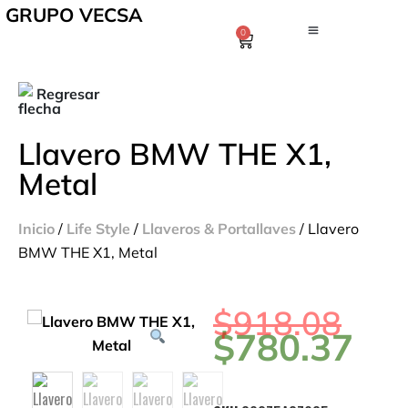
GRUPO VECSA
0
Regresar
Llavero BMW THE X1,
Metal
Inicio
/
Life Style
/
Llaveros & Portallaves
/ Llavero
BMW THE X1, Metal
$
918.08
$
780.37