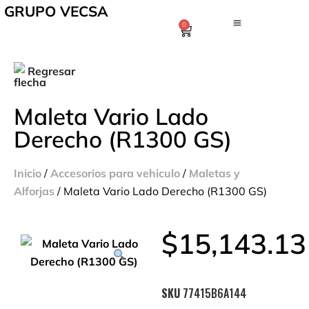
GRUPO VECSA
0
Regresar
Maleta Vario Lado
Derecho (R1300 GS)
Inicio
/
Accesorios para vehiculo
/
Maletas y
Alforjas
/ Maleta Vario Lado Derecho (R1300 GS)
$
15,143.13
SKU
77415B6A144