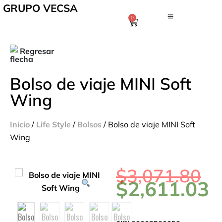
GRUPO VECSA
0
Regresar
Bolso de viaje MINI Soft
Wing
Inicio
/
Life Style
/
Bolsos
/ Bolso de viaje MINI Soft
Wing
$
3,071.80
$
2,611.03