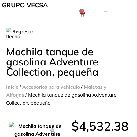
GRUPO VECSA
0
Regresar
Mochila tanque de
gasolina Adventure
Collection, pequeña
Inicio
/
Accesorios para vehiculo
/
Maletas y
Alforjas
/ Mochila tanque de gasolina Adventure
Collection, pequeña
$
4,532.38