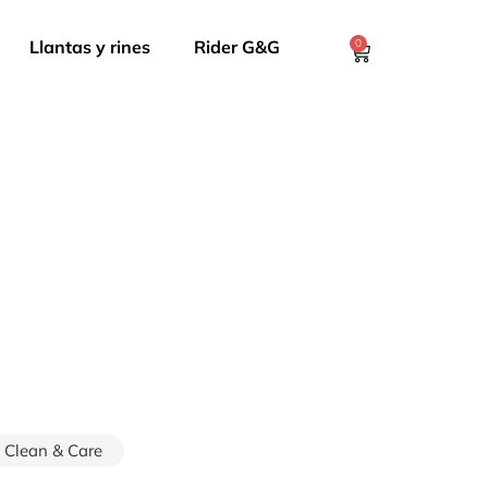
Llantas y rines
Rider G&G
0
Clean & Care