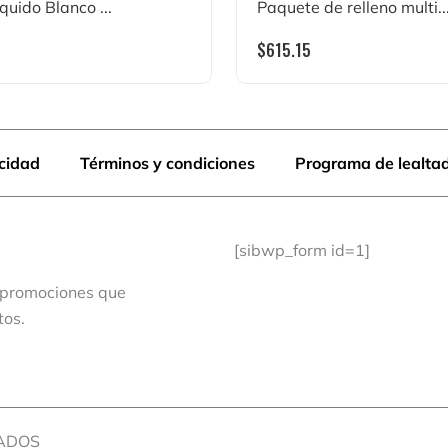
quido Blanco ...
Paquete de relleno multi..
$
615.15
acidad
Términos y condiciones
Programa de lealta
[sibwp_form id=1]
 promociones que
tos.
VADOS