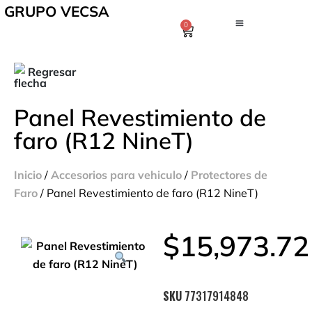
GRUPO VECSA
0
Regresar
Panel Revestimiento de
faro (R12 NineT)
Inicio
/
Accesorios para vehiculo
/
Protectores de
Faro
/ Panel Revestimiento de faro (R12 NineT)
$
15,973.72
SKU
77317914848