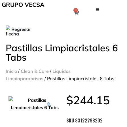
GRUPO VECSA
0
Regresar
Pastillas Limpiacristales 6
Tabs
Inicio
/
Clean & Care
/
Liquidos
Limpiaparabrisas
/ Pastillas Limpiacristales 6 Tabs
$
244.15
SKU
83122298202