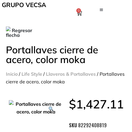
GRUPO VECSA
0
Regresar
Portallaves cierre de
acero, color moka
Inicio
/
Life Style
/
Llaveros & Portallaves
/ Portallaves
cierre de acero, color moka
$
1,427.11
SKU
82292408819