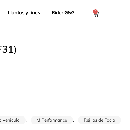
Llantas y rines
Rider G&G
0
F31)
,
,
a vehiculo
M Performance
Rejilas de Facia