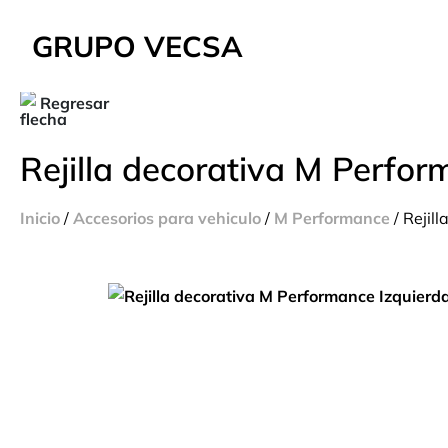
GRUPO VECSA
Regresar
Rejilla decorativa M Perfor
Inicio
/
Accesorios para vehiculo
/
M Performance
/ Rejil