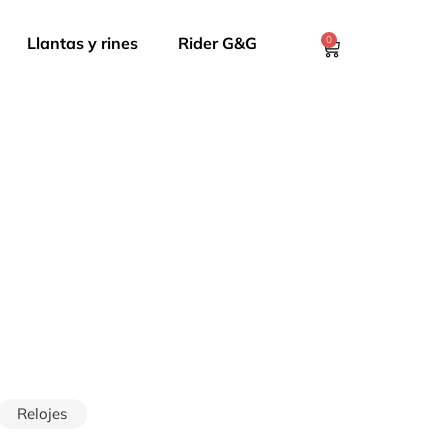
Llantas y rines
Rider G&G
0
Relojes