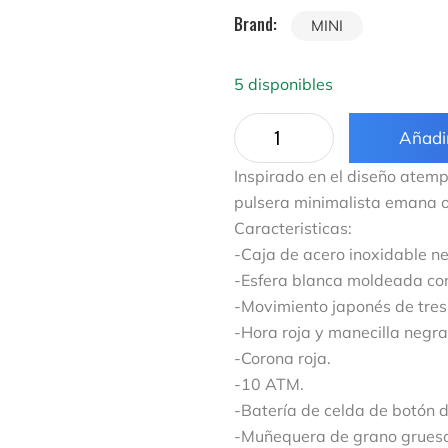
Brand:
MINI
5 disponibles
Añadir
Inspirado en el diseño atempo
pulsera minimalista emana or
Caracteristicas:
-Caja de acero inoxidable n
-Esfera blanca moldeada con
-Movimiento japonés de tre
-Hora roja y manecilla negr
-Corona roja.
-10 ATM.
-Batería de celda de botón d
-Muñequera de grano grueso