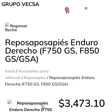
GRUPO VECSA
0
Regresar
Reposaposapiés Enduro
Derecho (F750 GS, F850
GS/GSA)
Inicio
/
Accesorios para
vehiculo
/
Reposapies
/ Reposaposapiés Enduro
Derecho (F750 GS, F850 GS/GSA)
$
3,473.10