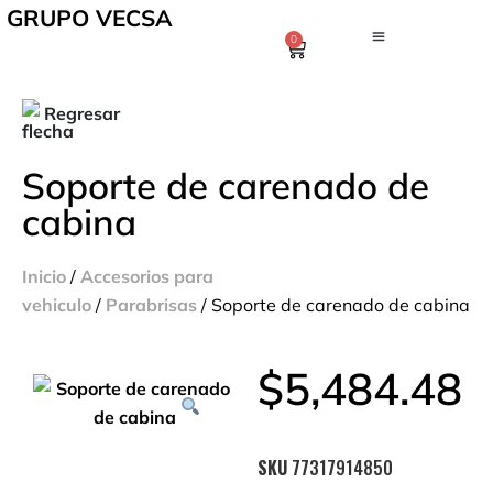
GRUPO VECSA
0
Regresar
Soporte de carenado de
cabina
Inicio
/
Accesorios para
vehiculo
/
Parabrisas
/ Soporte de carenado de cabina
$
5,484.48
SKU
77317914850