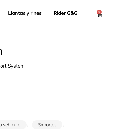
Llantas y rines
Rider G&G
0
m
fort System
,
,
a vehiculo
Soportes