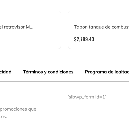
 retrovisor M...
Tapón tanque de combusti
$
2,789.43
acidad
Términos y condiciones
Programa de lealta
[sibwp_form id=1]
 promociones que
tos.