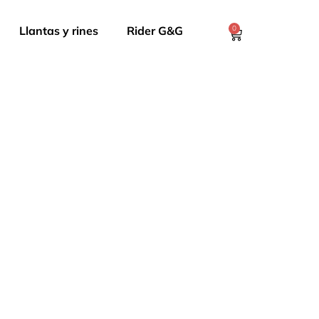
Llantas y rines
Rider G&G
0