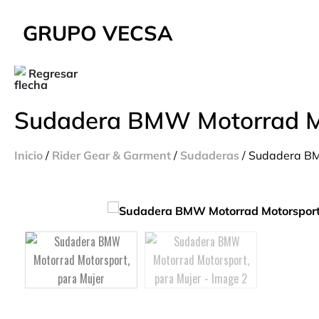
GRUPO VECSA
Regresar
Sudadera BMW Motorrad Mo
Inicio
/
Rider Gear & Garment
/
Sudaderas
/ Sudadera BM