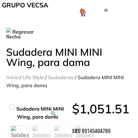
GRUPO VECSA
0
Regresar
Sudadera MINI MINI
Wing, para dama
Inicio
/
Life Style
/
Sudaderas
/ Sudadera MINI MINI
Wing, para dama
$
1,051.51
SKU
80145A0A780