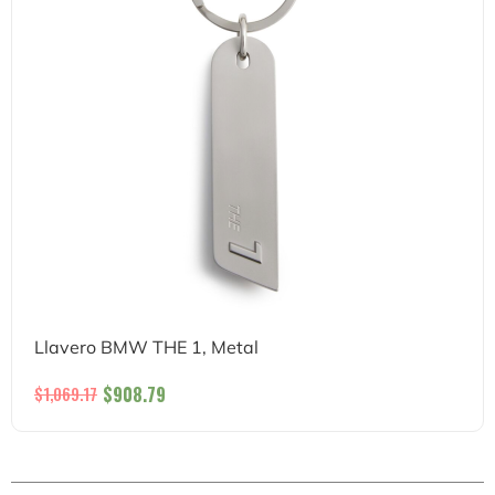
Llavero BMW THE 1, Metal
$
908.79
$
1,069.17