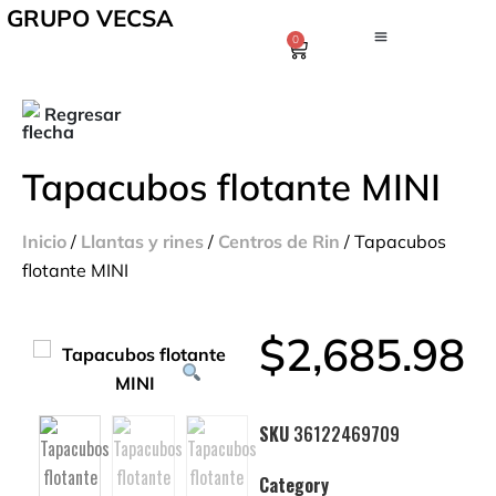
GRUPO VECSA
0
Regresar
Tapacubos flotante MINI
Inicio
/
Llantas y rines
/
Centros de Rin
/ Tapacubos
flotante MINI
$
2,685.98
SKU
36122469709
Category