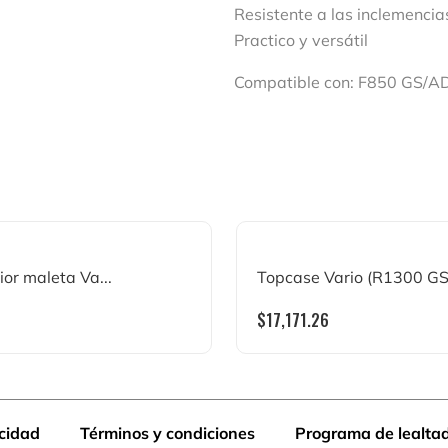
Resistente a las inclemencias
Practico y versátil
Compatible con:
F850 GS/A
ior maleta Va...
Topcase Vario (R1300 GS
$
17,171.26
acidad
Términos y condiciones
Programa de lealta