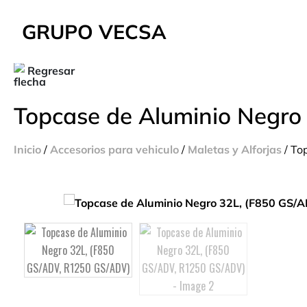
GRUPO VECSA
Regresar
Topcase de Aluminio Negro
Inicio
/
Accesorios para vehiculo
/
Maletas y Alforjas
/ To