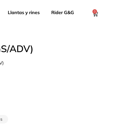
Llantas y rines
Rider G&G
0
GS/ADV)
V)
as