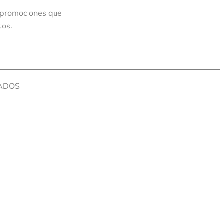
 promociones que
tos.
VADOS